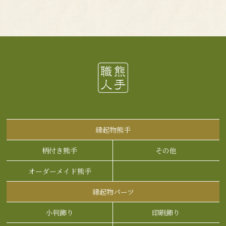
縁起物熊手
柄付き熊手
その他
オーダーメイド熊手
縁起物パーツ
小判飾り
印刷飾り