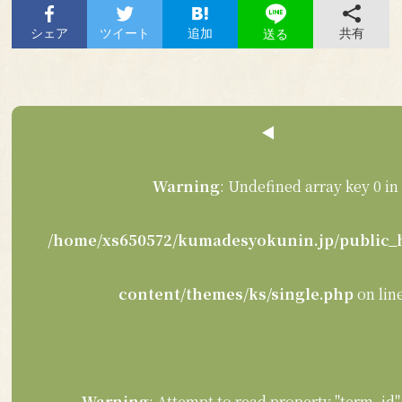
シェア
ツイート
追加
共有
送る
◀︎
Warning
: Undefined array key 0 in
/home/xs650572/kumadesyokunin.jp/public_
content/themes/ks/single.php
on lin
Warning
: Attempt to read property "term_id" 