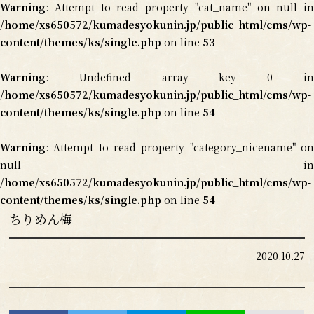
Warning
: Attempt to read property "cat_name" on null in
/home/xs650572/kumadesyokunin.jp/public_html/cms/wp-
content/themes/ks/single.php
on line
53
Warning
: Undefined array key 0 in
/home/xs650572/kumadesyokunin.jp/public_html/cms/wp-
content/themes/ks/single.php
on line
54
Warning
: Attempt to read property "category_nicename" on
null in
/home/xs650572/kumadesyokunin.jp/public_html/cms/wp-
content/themes/ks/single.php
on line
54
ちりめん梅
2020.10.27