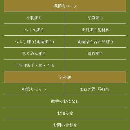
縁起物パーツ
小判飾り
印刷飾り
ホイル飾り
正月飾り用材料
つるし飾り(両面飾り)
両面貼り合わせ飾り
ちりめん飾り
造作飾り
土台用熊手・箕・ざる
その他
柳釣りセット
まねき猫『笑助』
熊手のおはなし
お知らせ
お問い合わせ