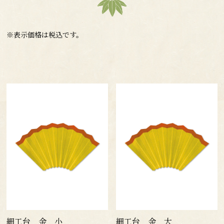
※表示価格は税込です。
細工台 金 小
細工台 金 大