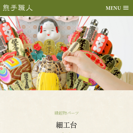
MENU
縁起物パーツ
細工台