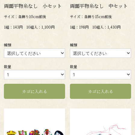
両面平物糸なし 小セット
両面平物糸なし 中セット
サイズ：各飾り10cm前後
サイズ：各飾り15cm前後
1組：143円 10組入：1,100円
1組：198円 10組入：1,430円
種類
種類
数量
数量