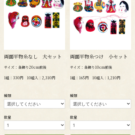
両面平物糸なし 大セット
両面平物糸つけ 小セット
サイズ：各飾り20cm前後
サイズ：各飾り10cm前後
1組：330円 10組入：2,310円
1組：165円 10組入：1,210円
種類
種類
数量
数量