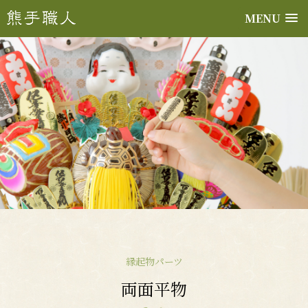
MENU
縁起物パーツ
両面平物