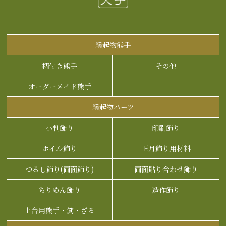
縁起物熊手
柄付き熊手
その他
オーダーメイド熊手
縁起物パーツ
小判飾り
印刷飾り
ホイル飾り
正月飾り用材料
つるし飾り(両面飾り)
両面貼り合わせ飾り
ちりめん飾り
造作飾り
土台用熊手・箕・ざる