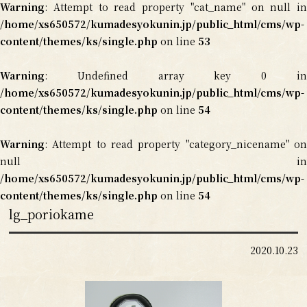
Warning
: Attempt to read property "cat_name" on null in
/home/xs650572/kumadesyokunin.jp/public_html/cms/wp-
content/themes/ks/single.php
on line
53
Warning
: Undefined array key 0 in
/home/xs650572/kumadesyokunin.jp/public_html/cms/wp-
content/themes/ks/single.php
on line
54
Warning
: Attempt to read property "category_nicename" on
null in
/home/xs650572/kumadesyokunin.jp/public_html/cms/wp-
content/themes/ks/single.php
on line
54
lg_poriokame
2020.10.23