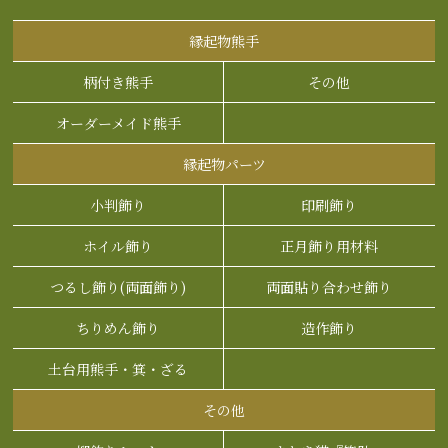
縁起物熊手
柄付き熊手
その他
オーダーメイド熊手
縁起物パーツ
小判飾り
印刷飾り
ホイル飾り
正月飾り用材料
つるし飾り(両面飾り)
両面貼り合わせ飾り
ちりめん飾り
造作飾り
土台用熊手・箕・ざる
その他